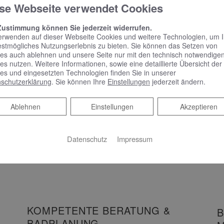
Spiegelschrank punktet
se Webseite verwendet Cookies
mit reduziertem Design
und benutzerfreundlicher
Zustimmung können Sie jederzeit widerrufen.
erwenden auf dieser Webseite Cookies und weitere Technologien, um 
Bedienung
estmögliches Nutzungserlebnis zu bieten. Sie können das Setzen von
es auch ablehnen und unsere Seite nur mit den technisch notwendige
es nutzen. Weitere Informationen, sowie eine detaillierte Übersicht der
Spiegelschrank punktet mit reduziertem
es und eingesetzten Technologien finden Sie in unserer
Design und benutzerfreundlicher Bedienung
schutzerklärung
. Sie können Ihre
Einstellungen
jederzeit ändern.
Schlicht, schön und mit vielen praktischen
Features – das zeichnet Phönix aus.…
Ablehnen
Ablehnen
Einstellungen
Akzeptieren
WEITERLESEN >>
Datenschutz
Impressum
KOMPETENTE BERATUNG &
B
BADPLANUNG