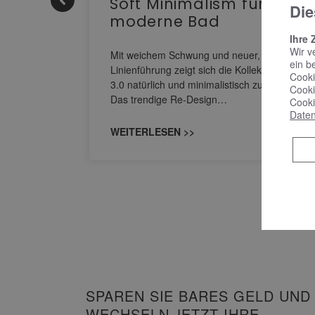
Soft Minimalism für das
Die
moderne Bad
nskomfort
Ihre 
Wir v
s
Mit weichem Schwung und neuer, markanter
ein b
M NEO
Linienführung zeigt sich die Kollektion Sinea
Cooki
owohl zum
3.0 natürlich und minimalistisch zugleich.
Cooki
Das trendige Re-Design…
Cooki
Daten
WEITERLESEN >>
SPAREN SIE BARES GELD UND
WECHSELN JETZT IHRE