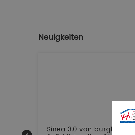
Neuigkeiten
e |
Sinea 3.0 von burgbad: