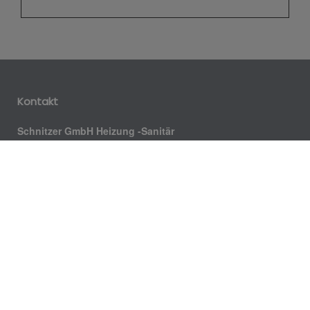
Kontakt
Schnitzer GmbH Heizung -Sanitär
Max-Eyth-Str. 1
88400 Biberach
Telefon: 07351 37490
Telefax: 07351 374949
E-Mail: kontakt@h-schnitzer.de
Kundendienst: 0151 19395555